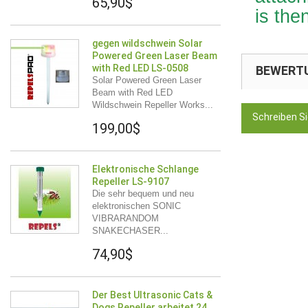
65,90$
is the
gegen wildschwein Solar
Powered Green Laser Beam
with Red LED LS-0508
BEWERT
Solar Powered Green Laser
Beam with Red LED
Wildschwein Repeller Works...
Schreiben S
199,00$
Elektronische Schlange
Repeller LS-9107
Die sehr bequem und neu
elektronischen SONIC
VIBRARANDOM
SNAKECHASER...
74,90$
Der Best Ultrasonic Cats &
Dogs Repeller arbeitet 24