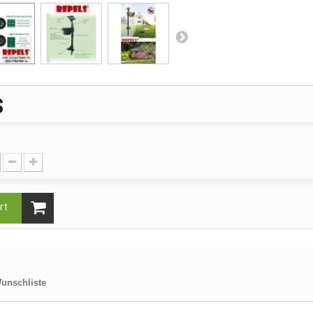
$
rt
unschliste