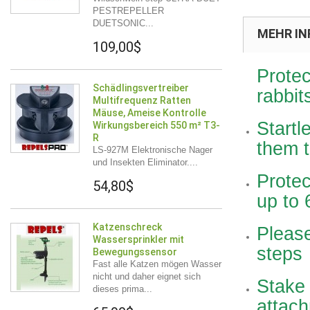
PESTREPELLER
DUETSONIC...
MEHR IN
109,00$
Prote
Schädlingsvertreiber
rabbit
Multifrequenz Ratten
Mäuse, Ameise Kontrolle
Startl
Wirkungsbereich 550 m² T3-
R
them t
LS-927M Elektronische Nager
und Insekten Eliminator....
Protec
54,80$
up to
Katzenschreck
Please
Wassersprinkler mit
steps
Bewegungssensor
Fast alle Katzen mögen Wasser
nicht und daher eignet sich
Stake 
dieses prima...
attach