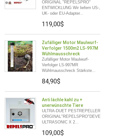
ORIGINAL "REPELSPRO"
ENTWICKLUNG Wir liefern US-,
UK- oder EU-Adapter...
119,00$
Zufälliger Motor Maulwurf-
Verfolger 1500m2 LS-997M
Wühlmausschreck
Zufälliger Motor Maulwurf-
Verfolger LS-997MR
Wühlmausschreck Stärkste...
84,90$
Anti lächle kahl zu +
unerwünschte Tiere
ULTRA-DUET PESTREPELLER
ORIGINAL"REPELSPRO"DEVELOPMENT
ULTRASONIC X 2...
109,00$