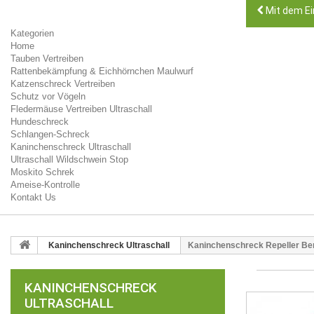
Mit dem Ei
Kategorien
Home
Tauben Vertreiben
Rattenbekämpfung & Eichhörnchen Maulwurf
Katzenschreck Vertreiben
Schutz vor Vögeln
Fledermäuse Vertreiben Ultraschall
Hundeschreck
Schlangen-Schreck
Kaninchenschreck Ultraschall
Ultraschall Wildschwein Stop
Moskito Schrek
Ameise-Kontrolle
Kontakt Us
Kaninchenschreck Ultraschall
Kaninchenschreck Repeller Be
KANINCHENSCHRECK
ULTRASCHALL