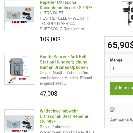
Repeller Ultraschall
Kaninchenschreck LS-987F
ULTRA-DUET
PESTREPELLER- WE SHIP
TO SOUTH AFRICA
DUETSONIC Repellent to...
109,00$
65,90
Hunde Schreck Anti Bell
Menge:
Station Hundeerziehung
Garten Drinnen Optionen
Dieses Gerät spürt den Lärm
von bellenden Hunden. Einmal
eingeschaltet...
Add to ca
47,00$
Wildschweinabwehr
Ultraschall Best Repeller
Auf meine W
LS-987F
Repulsif ultrasonis -
Wildschwein stop ULTRA-DUET