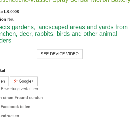
te
LS-0008
ion
Neu
ects gardens, landscaped areas and yards from
inchen
, deer, rabbits, birds and other animal
uders
SEE DEVICE VIDEO
kel
len
Google+
 Bewertung verfassen
n einen Freund senden
 Facebook teilen
usdrucken