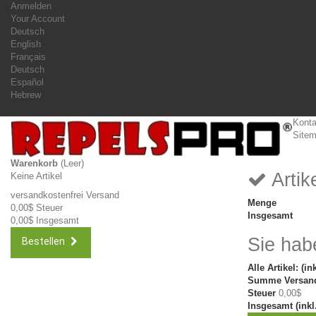
Anmelden
Your Account
Deutsch
English
Français
Deutsch
Español
Hebrew
Konta
Site
Warenkorb
(Leer)
Artik
Keine Artikel
versandkostenfrei
Versand
Menge
0,00$
Steuer
Insgesamt
0,00$
Insgesamt
Sie hab
Bestellen
Alle Artikel: (in
Summe Versand
Steuer
0,00$
Insgesamt (inkl