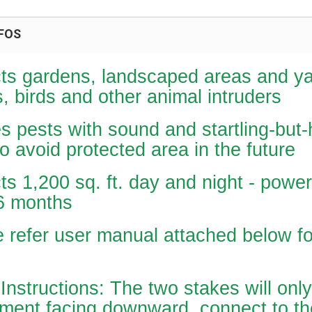
FOS
cts gardens, landscaped areas and y
s, birds and other animal intruders
es pests with sound and startling-but
o avoid protected area in the future
ts 1,200 sq. ft. day and night - power
 6 months
 refer user manual attached below fo
Instructions: The two stakes will only
ment facing downward, connect to the