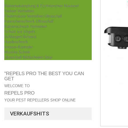
Rattenbekämpfung & Eichhörnchen Maulwurf
Tauben Vertreiben
Fledermäuse Vertreiben Ultraschall
Kaninchenschreck Ultraschall
Katzenschreck Vertreiben
Schutz vor Vögeln
Schlangen-Schreck
Hundeschreck
Ameise-Kontrolle
Moskito Schrek
Ultraschall Wildschwein Stop
"REPELS PRO THE BEST YOU CAN
GET
WELCOME TO
REPELS PRO
YOUR PEST REPELLERS SHOP ONLINE
VERKAUFSHITS