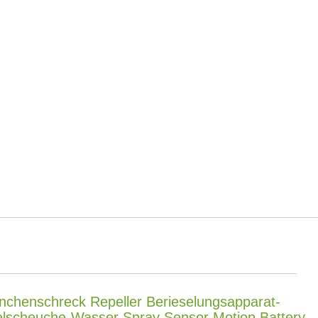
nchenschreck Repeller Berieselungsapparat-
lscheuche-Wasser Spray Sensor Motion Battery