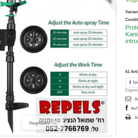
Varian
Condit
Prot
Kan
intr
61
Arti
Tei
Eigene
A
Auf
A
Vergrößern