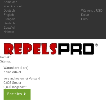
Anmelden
Your Account
Deutsch
Währung :
USD
English
Dollar
Français
Euro
Deutsch
Español
Hebrew
Kontakt
Sitemap
Warenkorb
(Leer)
Keine Artikel
versandkostenfrei
Versand
0,00$
Steuer
0,00$
Insgesamt
Bestellen