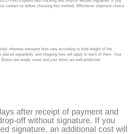
 ECO Post Express with tracking and drop-off without signature. If you
please contact us before choosing this method. Whichever shipment choice
xed, whereas transport fees vary according to total weight of the
 placed separately, and shipping fees will apply to each of them. Your
ts.Boxes are amply sized and your items are well-protected.
ays after receipt of payment and
op-off without signature. If you
d signature, an additional cost will