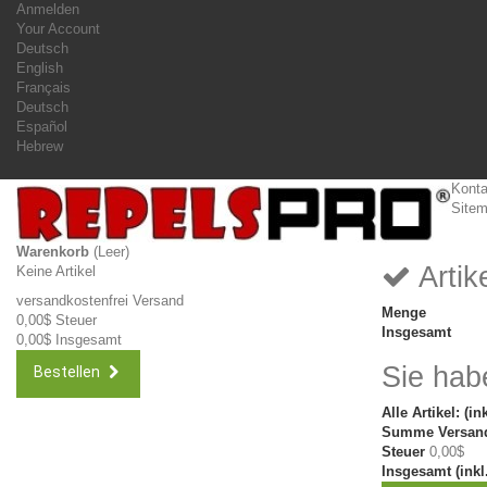
Anmelden
Your Account
Deutsch
English
Français
Deutsch
Español
Hebrew
Konta
Site
Warenkorb
(Leer)
Artik
Keine Artikel
versandkostenfrei
Versand
Menge
0,00$
Steuer
Insgesamt
0,00$
Insgesamt
Sie hab
Bestellen
Alle Artikel: (in
Summe Versand
Steuer
0,00$
Insgesamt (inkl