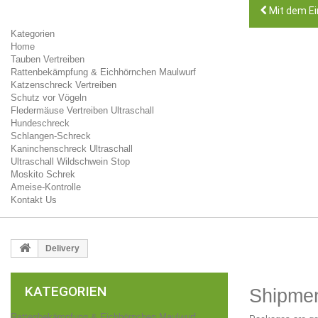
Mit dem Ei
Kategorien
Home
Tauben Vertreiben
Rattenbekämpfung & Eichhörnchen Maulwurf
Katzenschreck Vertreiben
Schutz vor Vögeln
Fledermäuse Vertreiben Ultraschall
Hundeschreck
Schlangen-Schreck
Kaninchenschreck Ultraschall
Ultraschall Wildschwein Stop
Moskito Schrek
Ameise-Kontrolle
Kontakt Us
Delivery
KATEGORIEN
Shipmen
Rattenbekämpfung & Eichhörnchen Maulwurf