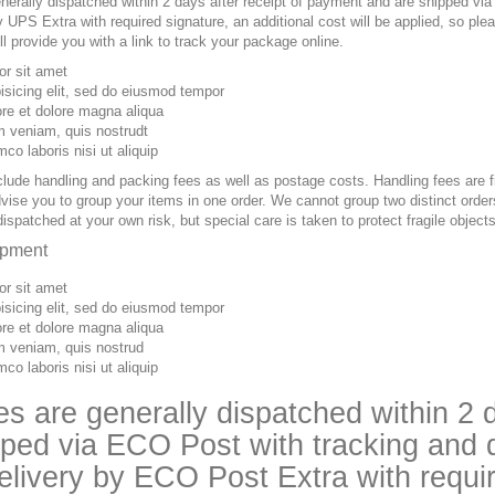
erally dispatched within 2 days after receipt of payment and are shipped via
by UPS Extra with required signature, an additional cost will be applied, so 
l provide you with a link to track your package online.
or sit amet
isicing elit, sed do eiusmod tempor
ore et dolore magna aliqua
m veniam, quis nostrudt
mco laboris nisi ut aliquip
clude handling and packing fees as well as postage costs. Handling fees are fi
ise you to group your items in one order. We cannot group two distinct orders
dispatched at your own risk, but special care is taken to protect fragile objec
ipment
or sit amet
isicing elit, sed do eiusmod tempor
ore et dolore magna aliqua
m veniam, quis nostrud
mco laboris nisi ut aliquip
s are generally dispatched within 2 d
ped via ECO Post with tracking and dr
elivery by ECO Post Extra with require