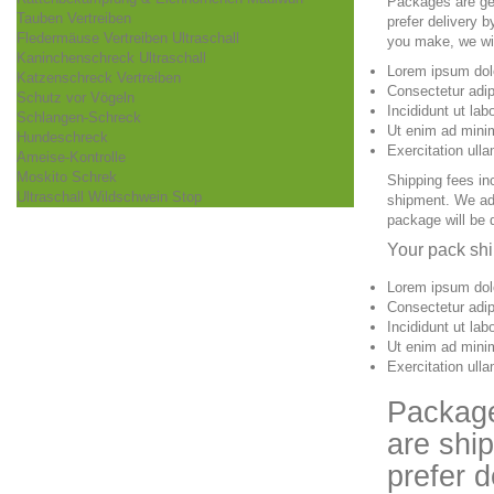
Packages are gen
Tauben Vertreiben
prefer delivery 
Fledermäuse Vertreiben Ultraschall
you make, we wil
Kaninchenschreck Ultraschall
Lorem ipsum dol
Katzenschreck Vertreiben
Consectetur adip
Schutz vor Vögeln
Incididunt ut lab
Schlangen-Schreck
Ut enim ad mini
Hundeschreck
Exercitation ulla
Ameise-Kontrolle
Moskito Schrek
Shipping fees in
Ultraschall Wildschwein Stop
shipment. We adv
package will be 
Your pack sh
Lorem ipsum dol
Consectetur adip
Incididunt ut lab
Ut enim ad mini
Exercitation ulla
Package
are ship
prefer d