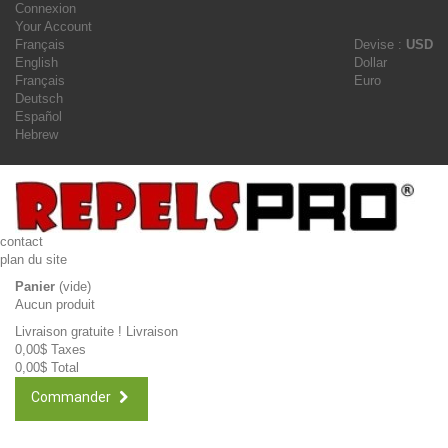
Connexion
Your Account
Français
Devise :
USD
English
Dollar
Français
Euro
Deutsch
Español
Hebrew
contact
plan du site
Panier
(vide)
Aucun produit
Livraison gratuite !
Livraison
0,00$
Taxes
0,00$
Total
Commander