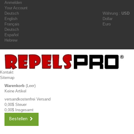
Anmelden
Your Account
Deutsch
Währung :
USD
English
Dollar
Français
Euro
Deutsch
Español
Hebrew
Kontakt
Sitemap
Warenkorb
(Leer)
Keine Artikel
versandkostenfrei
Versand
0,00$
Steuer
0,00$
Insgesamt
Bestellen