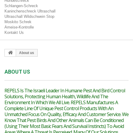
Hundeschreck
Schlangen-Schreck
Kaninchenschreck Ultraschall
Ultraschall Wildschwein Stop
Moskito Schrek
Ameise-Kontrolle
Kontakt Us
About us
ABOUT US
REPELS Is The Israeli Leader In Humane Pest And Bird Control
Solutions, Protecting Human Health, Wildlife And The
Environment In Which We All Live. REPELS Manufactures A
Complete Line Of Unique Pest Control Products With An
Unmatched Focus On Quality, Efficacy And Customer Service. We
Know That Pest Birds And Other Animals Can Be Conditioned
(Using Their Most Basic Fears And Survival Instincts) To Avoid
Areas Where A Threat Is Perceived. Many Of Our Solutions