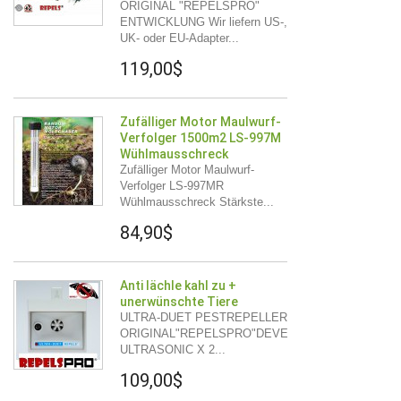
ORIGINAL "REPELSPRO"
ENTWICKLUNG Wir liefern US-,
UK- oder EU-Adapter...
119,00$
Zufälliger Motor Maulwurf-
Verfolger 1500m2 LS-997M
Wühlmausschreck
Zufälliger Motor Maulwurf-
Verfolger LS-997MR
Wühlmausschreck Stärkste...
84,90$
Anti lächle kahl zu +
unerwünschte Tiere
ULTRA-DUET PESTREPELLER
ORIGINAL"REPELSPRO"DEVELOPMENT
ULTRASONIC X 2...
109,00$