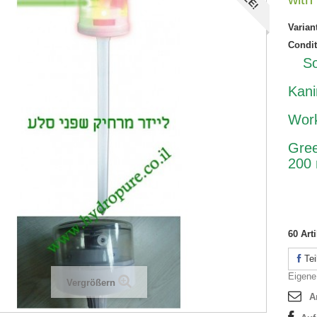
Varian
Condit
So
Kani
Work
Gree
200 
60
Arti
Tei
Eigene
Vergrößern
A