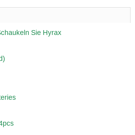
chaukeln Sie Hyrax
d)
eries
 4pcs