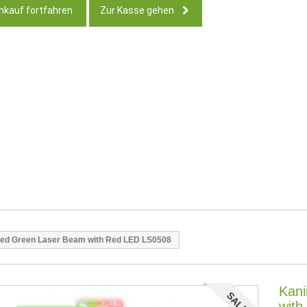
nkauf fortfahren
Zur Kasse gehen
ed Green Laser Beam with Red LED LS0508
Kani
SALE!
wit