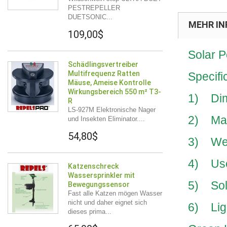
PESTREPELLER
DUETSONIC...
MEHR IN
109,00$
Solar 
Schädlingsvertreiber
Multifrequenz Ratten
Specifi
Mäuse, Ameise Kontrolle
Wirkungsbereich 550 m² T3-
1) Dim
R
LS-927M Elektronische Nager
2) Mate
und Insekten Eliminator....
54,80$
3) Wei
4) Use 
Katzenschreck
Wassersprinkler mit
5) Sol
Bewegungssensor
Fast alle Katzen mögen Wasser
nicht und daher eignet sich
6) Lig
dieses prima...