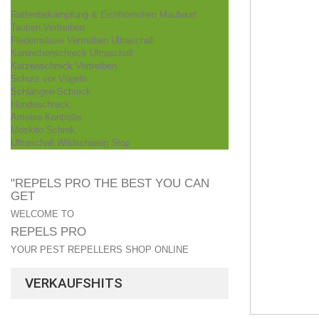
Rattenbekämpfung & Eichhörnchen Maulwurf
Tauben Vertreiben
Fledermäuse Vertreiben Ultraschall
Kaninchenschreck Ultraschall
Katzenschreck Vertreiben
Schutz vor Vögeln
Schlangen-Schreck
Hundeschreck
Ameise-Kontrolle
Moskito Schrek
Ultraschall Wildschwein Stop
"REPELS PRO THE BEST YOU CAN
GET
WELCOME TO
REPELS PRO
YOUR PEST REPELLERS SHOP ONLINE
VERKAUFSHITS