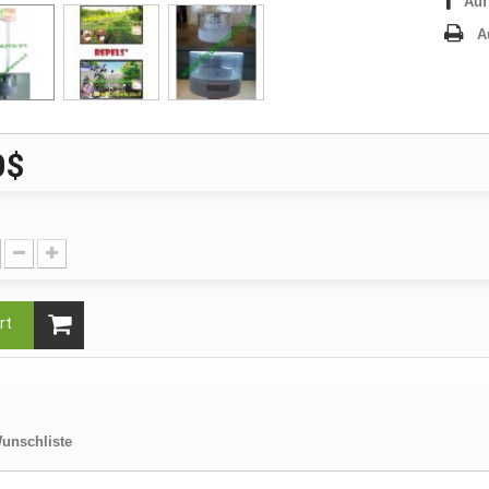
Auf
A
0$
rt
unschliste