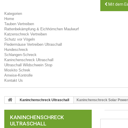
Mit dem Ei
Kategorien
Home
Tauben Vertreiben
Rattenbekämpfung & Eichhörnchen Maulwurf
Katzenschreck Vertreiben
Schutz vor Vögeln
Fledermäuse Vertreiben Ultraschall
Hundeschreck
Schlangen-Schreck
Kaninchenschreck Ultraschall
Ultraschall Wildschwein Stop
Moskito Schrek
Ameise-Kontrolle
Kontakt Us
Kaninchenschreck Ultraschall
Kaninchenschreck Solar Power
KANINCHENSCHRECK
ULTRASCHALL