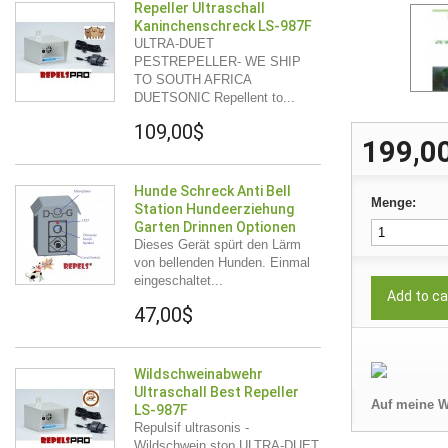
Repeller Ultraschall
Kaninchenschreck LS-987F
ULTRA-DUET
PESTREPELLER- WE SHIP
TO SOUTH AFRICA
DUETSONIC Repellent to...
109,00$
199,0
Hunde Schreck Anti Bell
Menge:
Station Hundeerziehung
Garten Drinnen Optionen
Dieses Gerät spürt den Lärm
von bellenden Hunden. Einmal
eingeschaltet...
Add to ca
47,00$
Wildschweinabwehr
Ultraschall Best Repeller
Auf meine W
LS-987F
Repulsif ultrasonis -
Wildschwein stop ULTRA-DUET