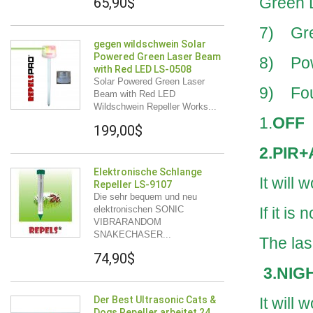
Green 
65,90$
7) Gree
gegen wildschwein Solar
Powered Green Laser Beam
8) Pow
with Red LED LS-0508
Solar Powered Green Laser
9) Fou
Beam with Red LED
Wildschwein Repeller Works...
1.
OFF
199,00$
2.PIR+
Elektronische Schlange
It will
Repeller LS-9107
Die sehr bequem und neu
elektronischen SONIC
If it is
VIBRARANDOM
SNAKECHASER...
The las
74,90$
3.NIGH
Der Best Ultrasonic Cats &
It will
Dogs Repeller arbeitet 24