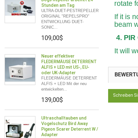
rotate 
Stunden am Tag
ULTRA-DUET-PESTREPELLER
If it i
ORIGINAL "REPELSPRO"
ENTWICKLUNG DUET-
beam wi
SONIC...
4. PIR
109,00$
It will
Neuer effektiver
FLEDERMÄUSE DETERRENT
ALFIS + LED mit US-, EU-
oder UK-Adapter
BEWERT
FLEDERMÄUSE DETERRENT
ALFIS + LED Mit der neu
entwickelten...
Schreiben S
139,00$
Ultraschalltauben und
Vogelschutz Bird Away
Pigeon Scarer Deterrent W /
Adapter