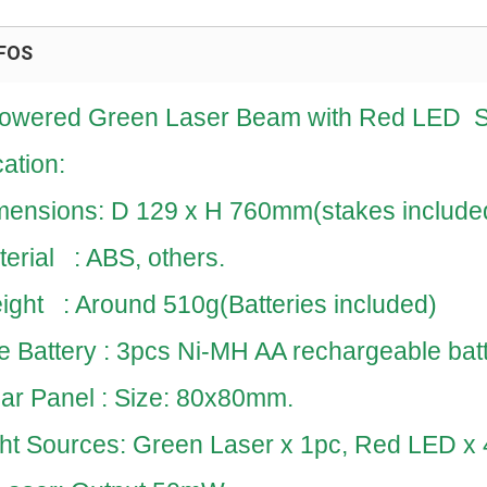
FOS
Powered Green Laser Beam with Red LED
S
cation:
ensions: D 129 x H 760mm(stakes include
rial : ABS, others.
ght : Around 510g(Batteries included)
Battery : 3pcs Ni-MH AA rechargeable batt
ar Panel : Size: 80x80mm.
ht Sources: Green Laser x 1pc, Red LED x