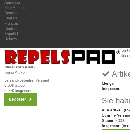
Anmelden
Your Account
Deutsch
English
Français
Deutsch
Español
Hebrew
Konta
Site
Warenkorb
(Leer)
Artik
Keine Artikel
versandkostenfrei
Versand
Menge
0,00$
Steuer
Insgesamt
0,00$
Insgesamt
Sie hab
Bestellen
Alle Artikel: (in
Summe Versand
Steuer
0,00$
Insgesamt (inkl