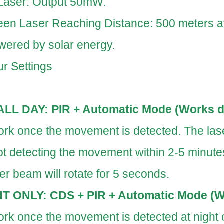
Laser: Output 50mW.
n Laser Reaching Distance: 500 meters at 
ered by solar energy.
r Settings
ALL DAY: PIR + Automatic Mode (Works d
 work once the movement is detected. The las
 not detecting the movement within 2-5 minutes
er beam will rotate for 5 seconds.
T ONLY: CDS + PIR + Automatic Mode (Wo
 work once the movement is detected at night 