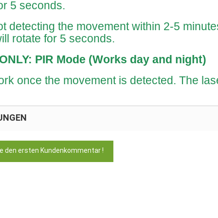
for 5 seconds.
s not detecting the movement within 2-5 minutes
ll rotate for 5 seconds.
 ONLY: PIR Mode (Works day and night)
 work once the movement is detected. The las
UNGEN
ie den ersten Kundenkommentar !