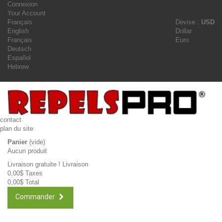
Connexion
Your Account
Français
Devise :
USD
English
Dollar
Français
Euro
Deutsch
Español
Hebrew
contact
plan du site
Panier
(vide)
Aucun produit
Livraison gratuite !
Livraison
0,00$
Taxes
0,00$
Total
Commander