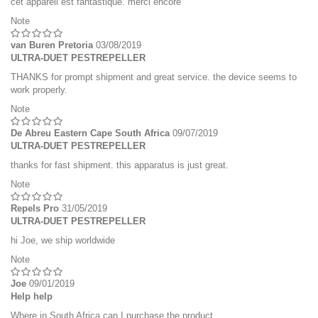
cet appareil est fantastique. merci encore
Note
van Buren Pretoria
03/08/2019
ULTRA-DUET PESTREPELLER
THANKS for prompt shipment and great service. the device seems to
work properly.
Note
De Abreu Eastern Cape South Africa
09/07/2019
ULTRA-DUET PESTREPELLER
thanks for fast shipment. this apparatus is just great.
Note
Repels Pro
31/05/2019
ULTRA-DUET PESTREPELLER
hi Joe, we ship worldwide
Note
Joe
09/01/2019
Help help
Where in South Africa can I purchase the product