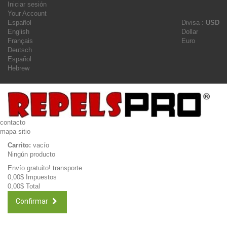
Iniciar sesión
Your Account
Español
Divisa :
USD
English
Dollar
Français
Euro
Deutsch
Español
Hebrew
contacto
mapa sitio
Carrito:
vacío
Ningún producto
Envío gratuito!
transporte
0,00$
Impuestos
0,00$
Total
Confirmar